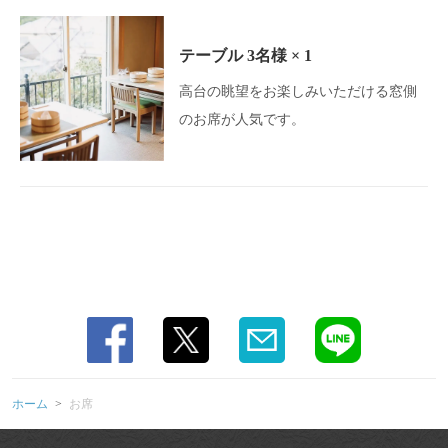
テーブル
3名様
× 1
高台の眺望をお楽しみいただける窓側
のお席が人気です。
この店舗情報をシェアする
お席 | Hacco restaurant enn by Wellbe
兵庫県神戸市北区有馬町1030番
https://haccorestaurant-enn.owst.jp/seats
お店情報をコピー
ホーム
お席