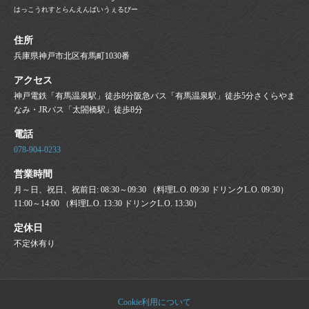
はっこうれすとらんえんばいうぇるびー
住所
兵庫県神戸市北区有馬町1030番
アクセス
神戸電鉄「有馬温泉駅」徒歩8分阪急バス「有馬温泉駅」徒歩5分さくらやま
なみ・JRバス「太閤橋駅」徒歩8分
電話
078-904-0233
営業時間
月～日、祝日、祝前日: 08:30～09:30 （料理L.O. 09:30 ドリンクL.O. 09:30）
11:00～14:00 （料理L.O. 13:30 ドリンクL.O. 13:30）
定休日
不定休有り
Cookie利用について