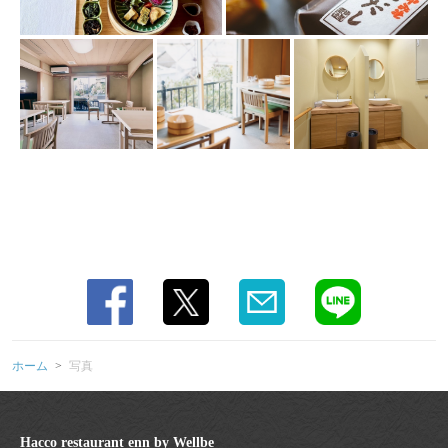
https://haccorestaurant-enn.owst.jp/gallery
お店情報をコピー
閉じる
ホーム
写真
Hacco restaurant enn by Wellbe