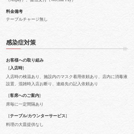
料金備考
テーブルチャージ無し
感染症対策
お客様への取り組み
[
入店時
]
入店時の検温あり
施設内のマスク着用依頼あり
店内に消毒液
設置
混雑時入店お断り
連絡先の記入依頼あり
[
客席へのご案内
]
席毎に一定間隔あり
[
テーブル/カウンターサービス
]
料理の大皿提供なし