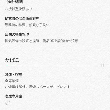
[
会計処理
]
非接触型決済あり
従業員の安全衛生管理
勤務時の検温
頻繁な手洗い
店舗の衛生管理
換気設備の設置と換気
備品/卓上設置物の消毒
たばこ
禁煙・喫煙
全席禁煙
お煙草は屋外に喫煙スペースがございます
喫煙専用室
なし