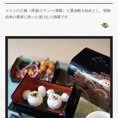
メインの三種（厚揚げ/テンペ/車麩）と醤油麩を始めとし、植物
由来の素材に拘った湯けむり御膳です。