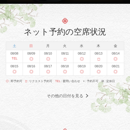
ネット予約の空席状況
土
日
月
火
水
木
金
08/08
08/09
08/10
08/11
08/12
08/13
08/14
TEL
◎
◎
□
◎
□
◎
08/15
08/16
08/17
08/18
08/19
08/20
08/21
◎
◎
◎
◎
◎
◎
◎
◎
即予約可
□
リクエスト予約可
TEL
要問い合わせ
×
予約不可
休
定休日
その他の日付を見る