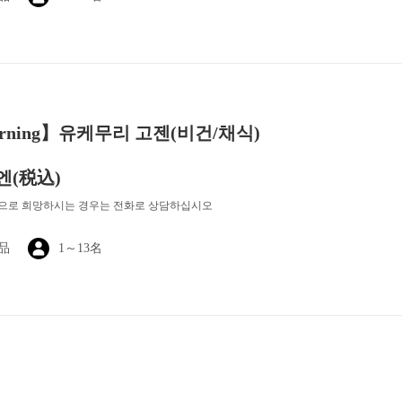
rning】유케무리 고젠(비건/채식)
 엔
(税込)
상으로 희망하시는 경우는 전화로 상담하십시오
1品
1～13名