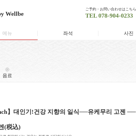
ご予約・お問い合わせはこち
by Wellbe
TEL
078-904-0233
메뉴
좌석
사진
음료
nch】대인기!건강 지향의 일식──유케무리 고젠 ──
 엔
(税込)