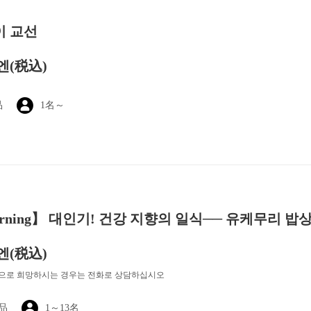
이 교선
 엔
(税込)
品
1名～
rning】 대인기! 건강 지향의 일식── 유케무리 밥상
 엔
(税込)
상으로 희망하시는 경우는 전화로 상담하십시오
1品
1～13名