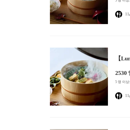
5 명 이
1
【Lu
2530
5 명 이
1