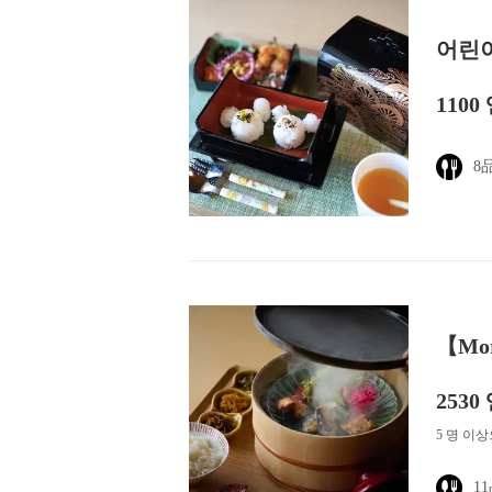
어린
1100
8
【Mo
2530
5 명 이
1