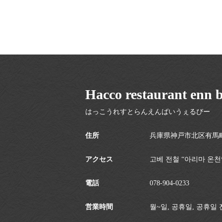
Hacco restaurant enn 
はっこうれすとらんえんばいうぇるびー
住所
兵庫県神戸市北区有馬町
アクセス
고베 전철 “아리마 온천
電話
078-904-0233
営業時間
월~일, 공휴일, 공휴일 전: 08