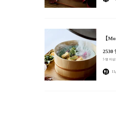
【Mo
2530
5 명 이
1