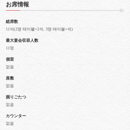
お席情報
総席数
11석(2명 테이블×2석, 3명 테이블×석)
最大宴会収容人数
11명
個室
없음
座敷
없음
掘りごたつ
없음
カウンター
없음