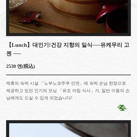
【Lunch】대인기!건강 지향의 일식──유케무리 고
젠 ──
2530 엔
(税込)
제휴의 숙박 시설 「노부노코주쿠 인연」에 숙박 손님 한정으로
제공하고 있던 인기의 모닝 「유조 아침 식사」가, 일반 이용의 손
님에게도 드실 수 있게 되었습니다!