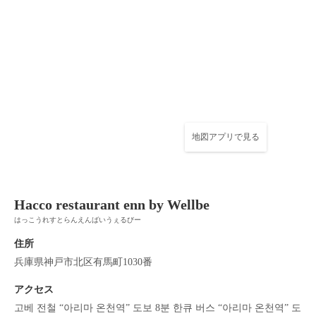
Hacco restaurant enn by Wellbe
兵庫県神戸市北区有馬町1030番
https://haccorestaurant-enn.owst.jp/
お店情報をコピー
地図アプリで見る
閉じる
Hacco restaurant enn by Wellbe
はっこうれすとらんえんばいうぇるびー
住所
兵庫県神戸市北区有馬町1030番
アクセス
고베 전철 “아리마 온천역” 도보 8분 한큐 버스 “아리마 온천역” 도