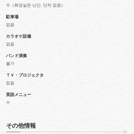
수（화장실은 난간, 단차 없음）
駐車場
없음
カラオケ設備
없음
バンド演奏
불가
ＴＶ・プロジェクタ
없음
英語メニュー
수
その他情報