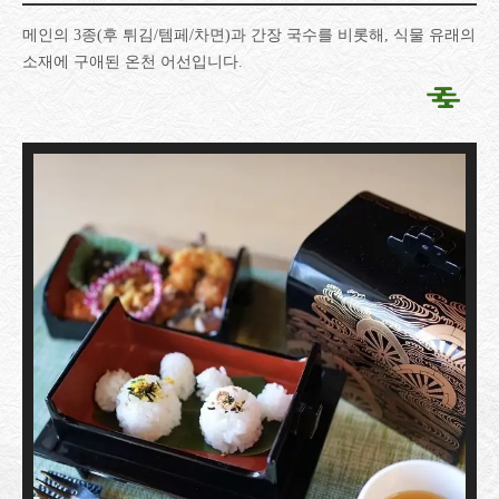
메인의 3종(후 튀김/템페/차면)과 간장 국수를 비롯해, 식물 유래의
소재에 구애된 온천 어선입니다.