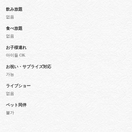
飲み放題
없음
食べ放題
없음
お子様連れ
아이들 OK
お祝い・サプライズ対応
가능
ライブショー
없음
ペット同伴
불가