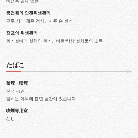
비접촉 결제 있음
종업원의 안전위생관리
근무 시에 체온 검사
자주 손 씻기
점포의 위생관리
환기설비의 설치와 환기
비품/탁상 설치물의 소독
たばこ
禁煙・喫煙
전석 금연
담배는 야외에 흡연 공간이 있습니다.
喫煙専用室
なし