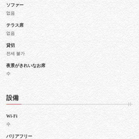
ソファー
없음
テラス席
없음
貸切
전세 불가
夜景がきれいなお席
수
設備
Wi-Fi
수
バリアフリー